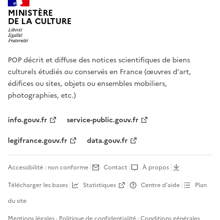
MINISTÈRE
DE LA CULTURE
POP décrit et diffuse des notices scientifiques de biens
culturels étudiés ou conservés en France (œuvres d'art,
édifices ou sites, objets ou ensembles mobiliers,
photographies, etc.)
info.gouv.fr
service-public.gouv.fr
legifrance.gouv.fr
data.gouv.fr
Accessibilité : non conforme
Contact
À propos
Télécharger les bases
Statistiques
Centre d’aide
Plan
du site
Mentions légales
·
Politique de confidentialité
·
Conditions générales