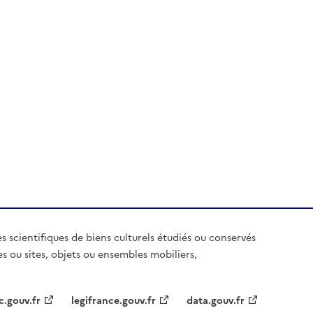
es scientifiques de biens culturels étudiés ou conservés
es ou sites, objets ou ensembles mobiliers,
c.gouv.fr
legifrance.gouv.fr
data.gouv.fr