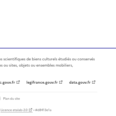
es scientifiques de biens culturels étudiés ou conservés
es ou sites, objets ou ensembles mobiliers,
c.gouv.fr
legifrance.gouv.fr
data.gouv.fr
Plan du site
Licence etalab-2.0
• #
d8413e1a