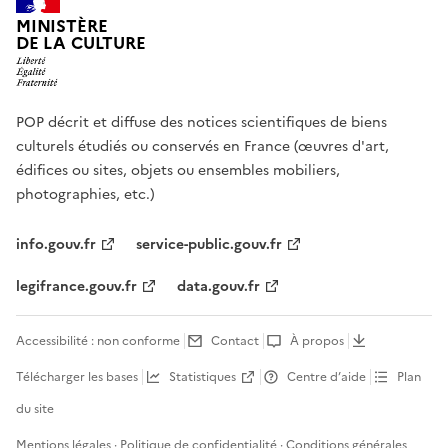
MINISTÈRE
DE LA CULTURE
POP décrit et diffuse des notices scientifiques de biens
culturels étudiés ou conservés en France (œuvres d'art,
édifices ou sites, objets ou ensembles mobiliers,
photographies, etc.)
info.gouv.fr
service-public.gouv.fr
legifrance.gouv.fr
data.gouv.fr
Accessibilité : non conforme
Contact
À propos
Télécharger les bases
Statistiques
Centre d’aide
Plan
du site
Mentions légales
·
Politique de confidentialité
·
Conditions générales