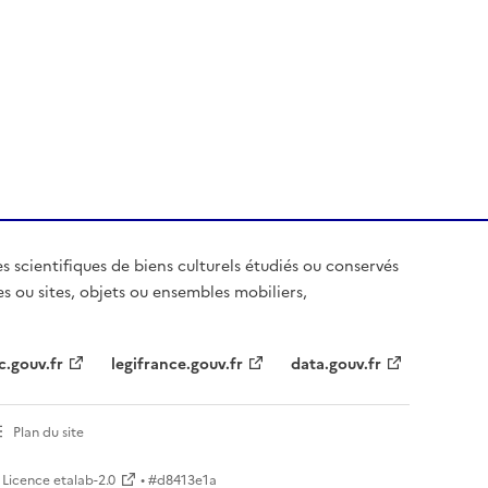
es scientifiques de biens culturels étudiés ou conservés
es ou sites, objets ou ensembles mobiliers,
c.gouv.fr
legifrance.gouv.fr
data.gouv.fr
Plan du site
Licence etalab-2.0
• #
d8413e1a