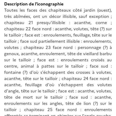
Description de l'iconographie
Toutes les faces des chapiteaux côté jardin (ouest),
très abîmées, ont un décor illisible, sauf exception ;
chapiteau 21 presqu'illisible : acanthe, corne ;
chapiteau 22 face nord : acanthe, volutes, tête (?) sur
le tailloir ; face est : enroulements, feuillage, tête sur le
tailloir ; face sud partiellement illisible : enroulements,
volutes ; chapiteau 23 face nord : personnage (?) à
genoux, acanthe, enroulement, tête de vieillard barbu
sur le tailloir ; face est : enroulements croisés au
centre, animal à pattes sur le tailloir ; face sud :
fontaine (?) d'où s'échappent des crosses à volutes,
acanthe, tête sur le tailloir ; chapiteau 24 face nord :
acanthe, feuillage d'où s'échappent des volutes
d'angle, tête sur le tailloir ; face est : acanthe, volutes,
tête de mort sur le tailloir ; face sud : acanthe,
enroulements sur les angles, tête de lion (?) sur le
tailloir ; chapiteau 25 face nord : enroulements
affrontés se terminant en chimère sur l'angle gauche,