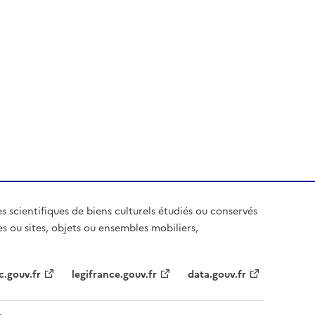
es scientifiques de biens culturels étudiés ou conservés
es ou sites, objets ou ensembles mobiliers,
c.gouv.fr
legifrance.gouv.fr
data.gouv.fr