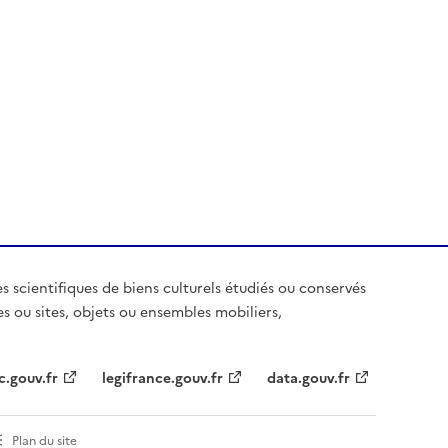
es scientifiques de biens culturels étudiés ou conservés
es ou sites, objets ou ensembles mobiliers,
c.gouv.fr
legifrance.gouv.fr
data.gouv.fr
Plan du site