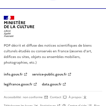
MINISTÈRE
DE LA CULTURE
POP décrit et diffuse des notices scientifiques de biens
culturels étudiés ou conservés en France (œuvres d'art,
édifices ou sites, objets ou ensembles mobiliers,
photographies, etc.)
info.gouv.fr
service-public.gouv.fr
legifrance.gouv.fr
data.gouv.fr
Accessibilité : non conforme
Contact
À propos
Télécharger les bases
Statistiques
Centre d’aide
Plan