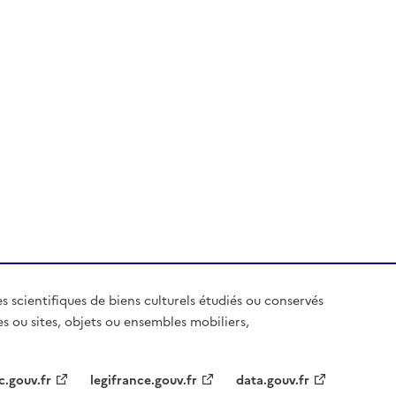
es scientifiques de biens culturels étudiés ou conservés
es ou sites, objets ou ensembles mobiliers,
c.gouv.fr
legifrance.gouv.fr
data.gouv.fr