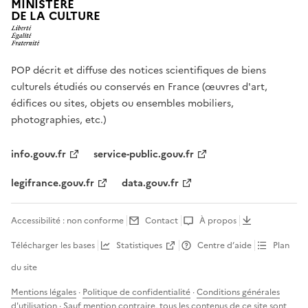
MINISTÈRE
DE LA CULTURE
POP décrit et diffuse des notices scientifiques de biens
culturels étudiés ou conservés en France (œuvres d'art,
édifices ou sites, objets ou ensembles mobiliers,
photographies, etc.)
info.gouv.fr
service-public.gouv.fr
legifrance.gouv.fr
data.gouv.fr
Accessibilité : non conforme
Contact
À propos
Télécharger les bases
Statistiques
Centre d’aide
Plan
du site
Mentions légales
·
Politique de confidentialité
·
Conditions générales
d'utilisation
· Sauf mention contraire, tous les contenus de ce site sont