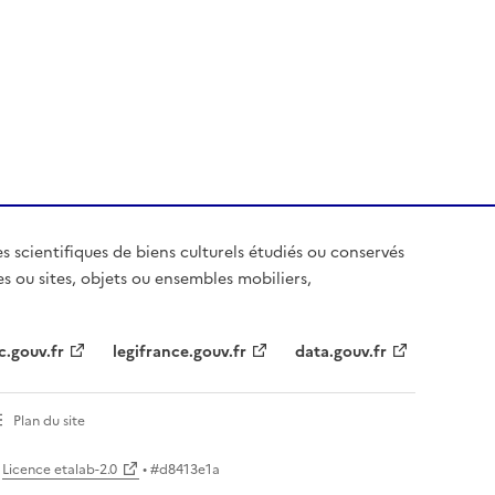
es scientifiques de biens culturels étudiés ou conservés
es ou sites, objets ou ensembles mobiliers,
c.gouv.fr
legifrance.gouv.fr
data.gouv.fr
Plan du site
Licence etalab-2.0
• #
d8413e1a