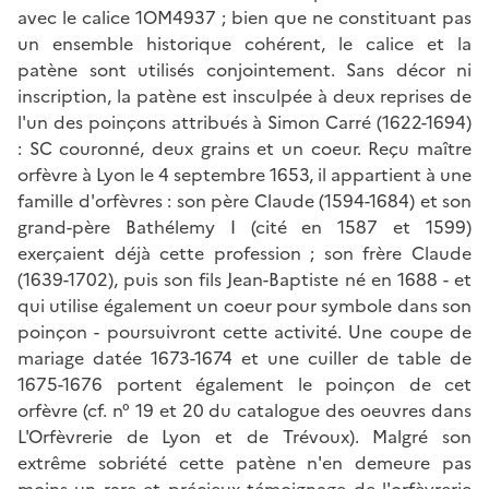
avec le calice 1OM4937 ; bien que ne constituant pas
un ensemble historique cohérent, le calice et la
patène sont utilisés conjointement. Sans décor ni
inscription, la patène est insculpée à deux reprises de
l'un des poinçons attribués à Simon Carré (1622-1694)
: SC couronné, deux grains et un coeur. Reçu maître
orfèvre à Lyon le 4 septembre 1653, il appartient à une
famille d'orfèvres : son père Claude (1594-1684) et son
grand-père Bathélemy I (cité en 1587 et 1599)
exerçaient déjà cette profession ; son frère Claude
(1639-1702), puis son fils Jean-Baptiste né en 1688 - et
qui utilise également un coeur pour symbole dans son
poinçon - poursuivront cette activité. Une coupe de
mariage datée 1673-1674 et une cuiller de table de
1675-1676 portent également le poinçon de cet
orfèvre (cf. n° 19 et 20 du catalogue des oeuvres dans
L'Orfèvrerie de Lyon et de Trévoux). Malgré son
extrême sobriété cette patène n'en demeure pas
moins un rare et précieux témoignage de l'orfèvrerie