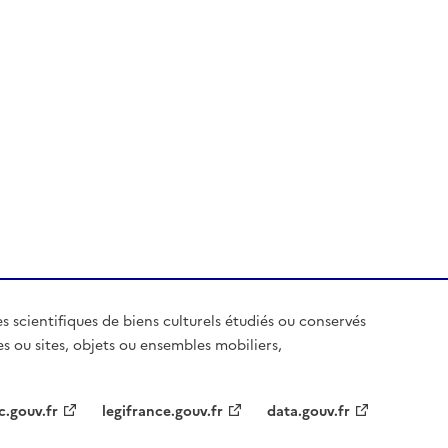
es scientifiques de biens culturels étudiés ou conservés
es ou sites, objets ou ensembles mobiliers,
c.gouv.fr
legifrance.gouv.fr
data.gouv.fr