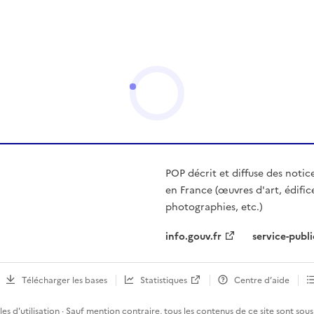
POP décrit et diffuse des notic
en France (œuvres d'art, édific
photographies, etc.)
info.gouv.fr
service-publi
Télécharger les bases
Statistiques
Centre d’aide
es d'utilisation
· Sauf mention contraire, tous les contenus de ce site sont sous