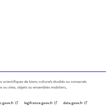
es scientifiques de biens culturels étudiés ou conservés
es ou sites, objets ou ensembles mobiliers,
c.gouv.fr
legifrance.gouv.fr
data.gouv.fr