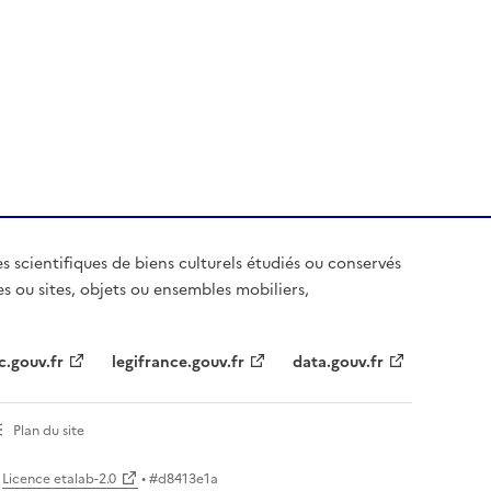
es scientifiques de biens culturels étudiés ou conservés
es ou sites, objets ou ensembles mobiliers,
c.gouv.fr
legifrance.gouv.fr
data.gouv.fr
Plan du site
Licence etalab-2.0
• #
d8413e1a