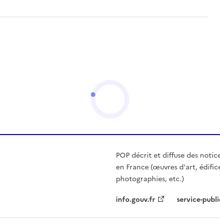
POP décrit et diffuse des notic
en France (œuvres d'art, édific
photographies, etc.)
info.gouv.fr
service-publi