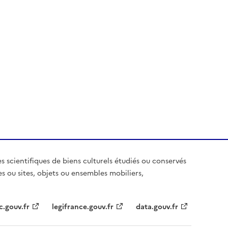
es scientifiques de biens culturels étudiés ou conservés
es ou sites, objets ou ensembles mobiliers,
c.gouv.fr
legifrance.gouv.fr
data.gouv.fr