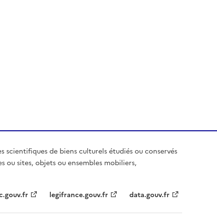
es scientifiques de biens culturels étudiés ou conservés
es ou sites, objets ou ensembles mobiliers,
c.gouv.fr
legifrance.gouv.fr
data.gouv.fr