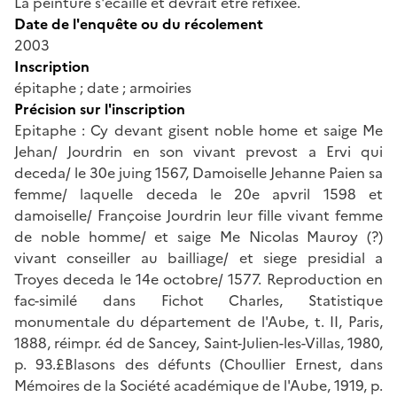
La peinture s'écaille et devrait être refixée.
Date de l'enquête ou du récolement
2003
Inscription
épitaphe ; date ; armoiries
Précision sur l'inscription
Epitaphe : Cy devant gisent noble home et saige Me
Jehan/ Jourdrin en son vivant prevost a Ervi qui
deceda/ le 30e juing 1567, Damoiselle Jehanne Paien sa
femme/ laquelle deceda le 20e apvril 1598 et
damoiselle/ Françoise Jourdrin leur fille vivant femme
de noble homme/ et saige Me Nicolas Mauroy (?)
vivant conseiller au bailliage/ et siege presidial a
Troyes deceda le 14e octobre/ 1577. Reproduction en
fac-similé dans Fichot Charles, Statistique
monumentale du département de l'Aube, t. II, Paris,
1888, réimpr. éd de Sancey, Saint-Julien-les-Villas, 1980,
p. 93.£Blasons des défunts (Choullier Ernest, dans
Mémoires de la Société académique de l'Aube, 1919, p.