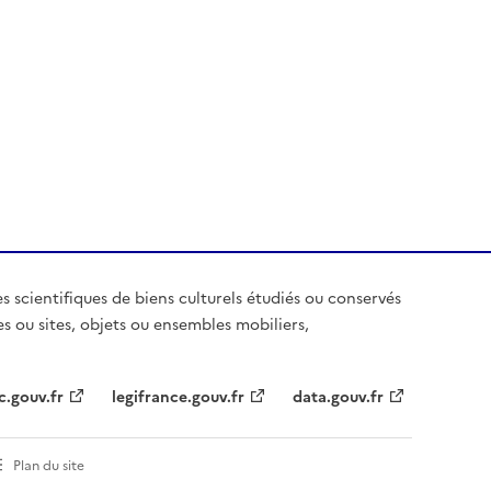
es scientifiques de biens culturels étudiés ou conservés
es ou sites, objets ou ensembles mobiliers,
c.gouv.fr
legifrance.gouv.fr
data.gouv.fr
Plan du site