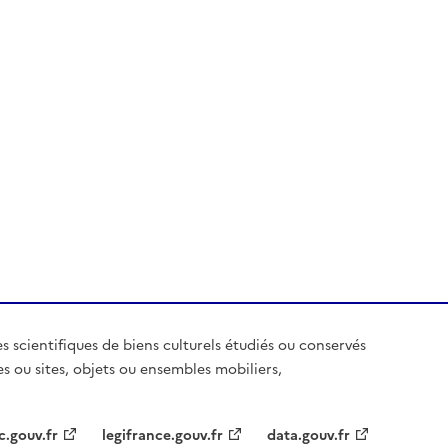
es scientifiques de biens culturels étudiés ou conservés
es ou sites, objets ou ensembles mobiliers,
c.gouv.fr
legifrance.gouv.fr
data.gouv.fr