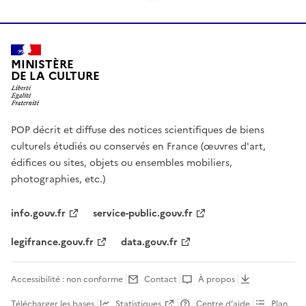
MINISTÈRE
DE LA CULTURE
POP décrit et diffuse des notices scientifiques de biens
culturels étudiés ou conservés en France (œuvres d'art,
édifices ou sites, objets ou ensembles mobiliers,
photographies, etc.)
info.gouv.fr
service-public.gouv.fr
legifrance.gouv.fr
data.gouv.fr
Accessibilité : non conforme
Contact
À propos
Télécharger les bases
Statistiques
Centre d’aide
Plan