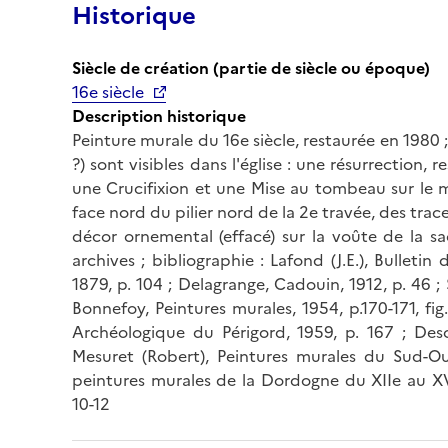
Historique
Siècle de création (partie de siècle ou époque)
16e siècle
Description historique
Peinture murale du 16e siècle, restaurée en 1980 
?) sont visibles dans l'église : une résurrection,
une Crucifixion et une Mise au tombeau sur le m
face nord du pilier nord de la 2e travée, des trac
décor ornemental (effacé) sur la voûte de la sac
archives ; bibliographie : Lafond (J.E.), Bulleti
1879, p. 104 ; Delagrange, Cadouin, 1912, p. 46 ; 
Bonnefoy, Peintures murales, 1954, p.170-171, fig.
Archéologique du Périgord, 1959, p. 167 ; Des
Mesuret (Robert), Peintures murales du Sud-Oue
peintures murales de la Dordogne du XIIe au XV
10-12