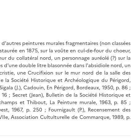
; d'autres peintures murales fragmentaires (non classées
 restaurée en 1875, sur la voûte en cul-de-four du choeur,
ur du collatéral nord, un personnage auréolé (?) sur la
es d'une double litre blasonnée dans l'absidiole nord, un
ristie, une Crucifixion sur le mur nord de la salle des
n de la Société Historique et Archéologique du Périgord,
Sigala (J.), Cadouin, En Périgord, Bordeaux, 1950, p. 86 ;
 16 ; Secret (Jean), Bulletin de la Société Historique et
champs et Thibout, La Peinture murale, 1963, p. 85 ;
st, 1967, p. 250 ; Fournigault (P.), Recensement des
IIe, Association Cultulturelle de Commarque, 1989, p.