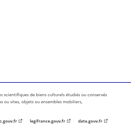
es scientifiques de biens culturels étudiés ou conservés
es ou sites, objets ou ensembles mobiliers,
c.gouv.fr
legifrance.gouv.fr
data.gouv.fr