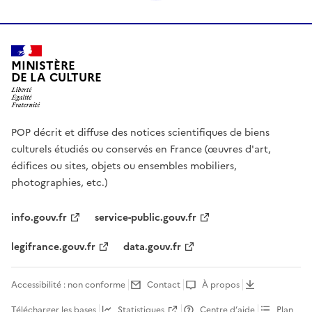
MINISTÈRE
DE LA CULTURE
POP décrit et diffuse des notices scientifiques de biens
culturels étudiés ou conservés en France (œuvres d'art,
édifices ou sites, objets ou ensembles mobiliers,
photographies, etc.)
info.gouv.fr
service-public.gouv.fr
legifrance.gouv.fr
data.gouv.fr
Accessibilité : non conforme
Contact
À propos
Télécharger les bases
Statistiques
Centre d’aide
Plan