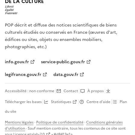
DE LA CULTURE
POP décrit et diffuse des notices scientifiques de biens
culturels étudiés ou conservés en France (œuvres d'art,
édifices ou sites, objets ou ensembles mobiliers,
photographies, etc.)
info.gouv.fr
service-public.gouv.fr
legifrance.gouv.fr
data.gouv.fr
Accessibilité : non conforme
Contact
À propos
Télécharger les bases
Statistiques
Centre d’aide
Plan
du site
Mentions légales
·
Politique de confidentialité
·
Conditions générales
d'utilisation
· Sauf mention contraire, tous les contenus de ce site sont
sous
Licence etalab-2.0
• #
d8413e1a