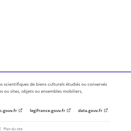
es scientifiques de biens culturels étudiés ou conservés
es ou sites, objets ou ensembles mobiliers,
c.gouv.fr
legifrance.gouv.fr
data.gouv.fr
Plan du site