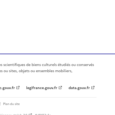
es scientifiques de biens culturels étudiés ou conservés
es ou sites, objets ou ensembles mobiliers,
c.gouv.fr
legifrance.gouv.fr
data.gouv.fr
Plan du site