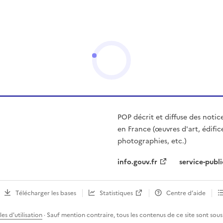
POP décrit et diffuse des notic
en France (œuvres d'art, édific
photographies, etc.)
info.gouv.fr
service-publi
Télécharger les bases
Statistiques
Centre d’aide
es d'utilisation
· Sauf mention contraire, tous les contenus de ce site sont sous