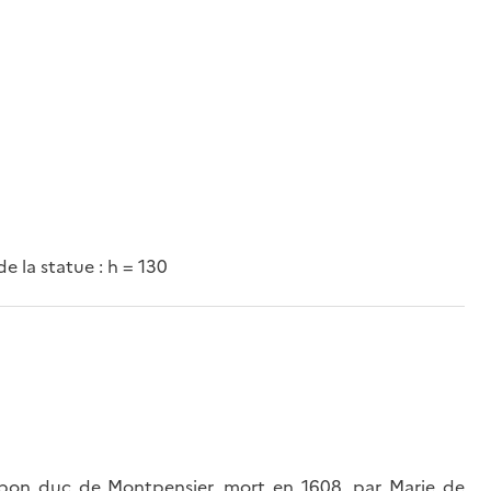
de la statue : h = 130
rbon duc de Montpensier, mort en 1608, par Marie de