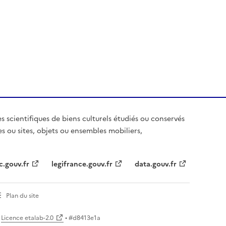
es scientifiques de biens culturels étudiés ou conservés
es ou sites, objets ou ensembles mobiliers,
c.gouv.fr
legifrance.gouv.fr
data.gouv.fr
Plan du site
Licence etalab-2.0
• #
d8413e1a