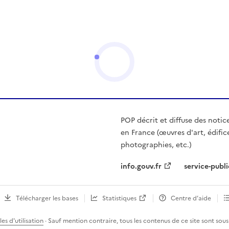
POP décrit et diffuse des notic
en France (œuvres d'art, édific
photographies, etc.)
info.gouv.fr
service-publi
Télécharger les bases
Statistiques
Centre d’aide
es d'utilisation
· Sauf mention contraire, tous les contenus de ce site sont sous