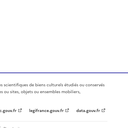
es scientifiques de biens culturels étudiés ou conservés
es ou sites, objets ou ensembles mobiliers,
c.gouv.fr
legifrance.gouv.fr
data.gouv.fr