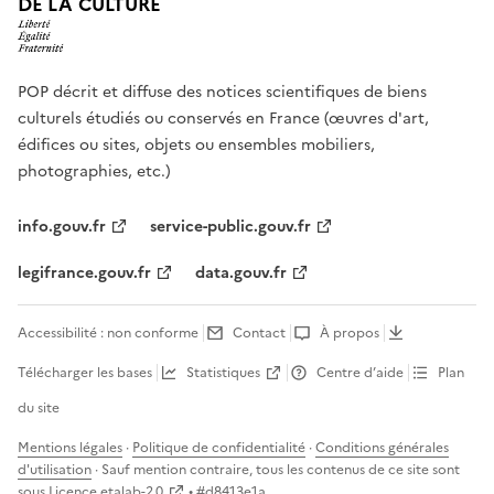
DE LA CULTURE
POP décrit et diffuse des notices scientifiques de biens
culturels étudiés ou conservés en France (œuvres d'art,
édifices ou sites, objets ou ensembles mobiliers,
photographies, etc.)
info.gouv.fr
service-public.gouv.fr
legifrance.gouv.fr
data.gouv.fr
Accessibilité : non conforme
Contact
À propos
Télécharger les bases
Statistiques
Centre d’aide
Plan
du site
Mentions légales
·
Politique de confidentialité
·
Conditions générales
d'utilisation
· Sauf mention contraire, tous les contenus de ce site sont
sous
Licence etalab-2.0
• #
d8413e1a