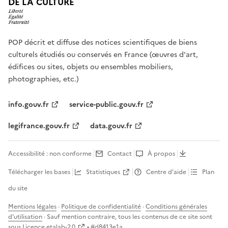
DE LA CULTURE
POP décrit et diffuse des notices scientifiques de biens
culturels étudiés ou conservés en France (œuvres d'art,
édifices ou sites, objets ou ensembles mobiliers,
photographies, etc.)
info.gouv.fr
service-public.gouv.fr
legifrance.gouv.fr
data.gouv.fr
Accessibilité : non conforme
Contact
À propos
Télécharger les bases
Statistiques
Centre d’aide
Plan
du site
Mentions légales
·
Politique de confidentialité
·
Conditions générales
d'utilisation
· Sauf mention contraire, tous les contenus de ce site sont
sous
Licence etalab-2.0
• #
d8413e1a