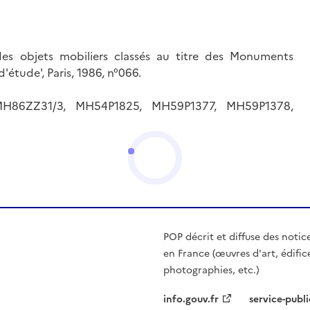
des objets mobiliers classés au titre des Monuments
d'étude', Paris, 1986, n°066.
H86ZZ31/3, MH54P1825, MH59P1377, MH59P1378,
POP décrit et diffuse des notic
en France (œuvres d'art, édific
photographies, etc.)
info.gouv.fr
service-publi