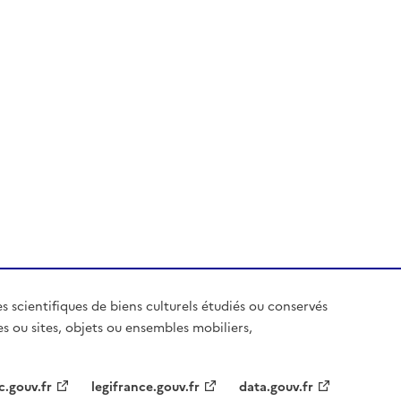
es scientifiques de biens culturels étudiés ou conservés
es ou sites, objets ou ensembles mobiliers,
c.gouv.fr
legifrance.gouv.fr
data.gouv.fr