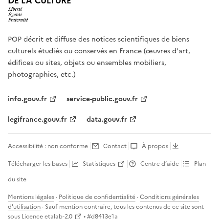
DE LA CULTURE
POP décrit et diffuse des notices scientifiques de biens
culturels étudiés ou conservés en France (œuvres d'art,
édifices ou sites, objets ou ensembles mobiliers,
photographies, etc.)
info.gouv.fr
service-public.gouv.fr
legifrance.gouv.fr
data.gouv.fr
Accessibilité : non conforme
Contact
À propos
Télécharger les bases
Statistiques
Centre d’aide
Plan
du site
Mentions légales
·
Politique de confidentialité
·
Conditions générales
d'utilisation
· Sauf mention contraire, tous les contenus de ce site sont
sous
Licence etalab-2.0
• #
d8413e1a