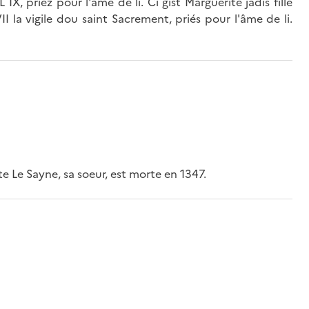
X, priez pour l'âme de li. Ci gist Marguerite jadis fille
I la vigile dou saint Sacrement, priés pour l'âme de li.
e Le Sayne, sa soeur, est morte en 1347.