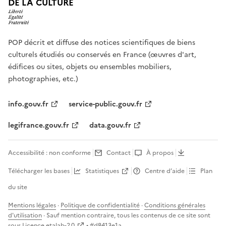
DE LA CULTURE
POP décrit et diffuse des notices scientifiques de biens
culturels étudiés ou conservés en France (œuvres d'art,
édifices ou sites, objets ou ensembles mobiliers,
photographies, etc.)
info.gouv.fr
service-public.gouv.fr
legifrance.gouv.fr
data.gouv.fr
Accessibilité : non conforme
Contact
À propos
Télécharger les bases
Statistiques
Centre d’aide
Plan
du site
Mentions légales
·
Politique de confidentialité
·
Conditions générales
d'utilisation
· Sauf mention contraire, tous les contenus de ce site sont
sous
Licence etalab-2.0
• #
d8413e1a