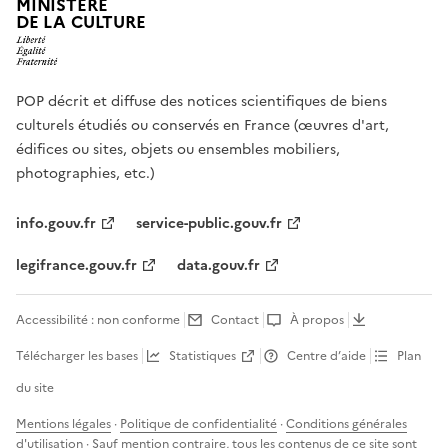
MINISTÈRE
DE LA CULTURE
POP décrit et diffuse des notices scientifiques de biens
culturels étudiés ou conservés en France (œuvres d'art,
édifices ou sites, objets ou ensembles mobiliers,
photographies, etc.)
info.gouv.fr
service-public.gouv.fr
legifrance.gouv.fr
data.gouv.fr
Accessibilité : non conforme
Contact
À propos
Télécharger les bases
Statistiques
Centre d’aide
Plan
du site
Mentions légales
·
Politique de confidentialité
·
Conditions générales
d'utilisation
· Sauf mention contraire, tous les contenus de ce site sont