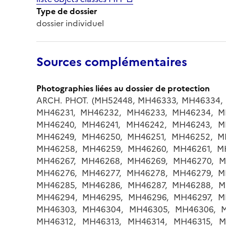
Type de dossier
dossier individuel
Sources complémentaires
Photographies liées au dossier de protection
ARCH. PHOT. (MH52448, MH46333, MH46334,
MH46231, MH46232, MH46233, MH46234, M
MH46240, MH46241, MH46242, MH46243, M
MH46249, MH46250, MH46251, MH46252, M
MH46258, MH46259, MH46260, MH46261, M
MH46267, MH46268, MH46269, MH46270, M
MH46276, MH46277, MH46278, MH46279, M
MH46285, MH46286, MH46287, MH46288, M
MH46294, MH46295, MH46296, MH46297, M
MH46303, MH46304, MH46305, MH46306, M
MH46312, MH46313, MH46314, MH46315, M