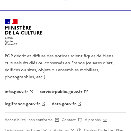
MINISTÈRE
DE LA CULTURE
POP décrit et diffuse des notices scientifiques de biens
culturels étudiés ou conservés en France (œuvres d'art,
édifices ou sites, objets ou ensembles mobiliers,
photographies, etc.)
info.gouv.fr
service-public.gouv.fr
legifrance.gouv.fr
data.gouv.fr
Accessibilité : non conforme
Contact
À propos
Télécharger les bases
Statistiques
Centre d’aide
Plan