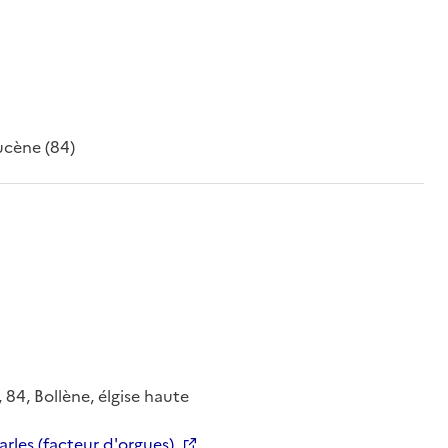
ucène (84)
84, Bollène, élgise haute
rles (facteur d'orgues)