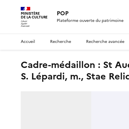
POP
MINISTÈRE
DE LA CULTURE
Plateforme ouverte du patrimoine
Accueil
Recherche
Recherche avancée
cadre-médaillon : St Aucti, m., S. Olympii, m., St Speciosi, m.,
S. Lépardi, m., Stae Rel