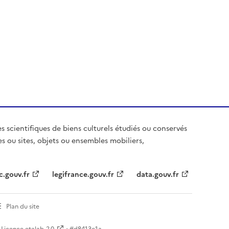
es scientifiques de biens culturels étudiés ou conservés
es ou sites, objets ou ensembles mobiliers,
c.gouv.fr
legifrance.gouv.fr
data.gouv.fr
Plan du site
Licence etalab-2.0
• #
d8413e1a