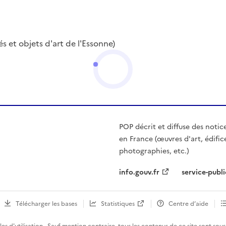
s et objets d'art de l'Essonne)
POP décrit et diffuse des notic
en France (œuvres d'art, édific
photographies, etc.)
info.gouv.fr
service-publi
Télécharger les bases
Statistiques
Centre d’aide
es d'utilisation
· Sauf mention contraire, tous les contenus de ce site sont sous