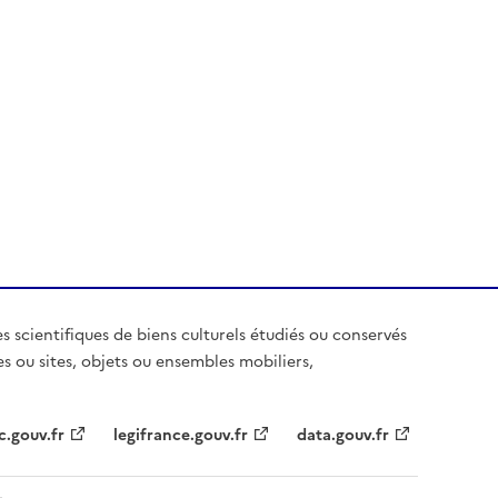
es scientifiques de biens culturels étudiés ou conservés
es ou sites, objets ou ensembles mobiliers,
c.gouv.fr
legifrance.gouv.fr
data.gouv.fr