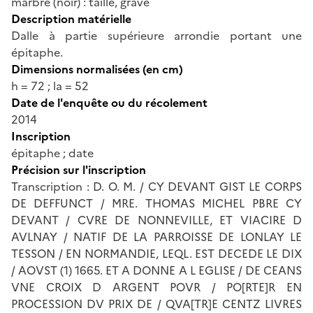
marbre (noir) : taillé, gravé
Description matérielle
Dalle à partie supérieure arrondie portant une
épitaphe.
Dimensions normalisées (en cm)
h = 72 ; la = 52
Date de l'enquête ou du récolement
2014
Inscription
épitaphe ; date
Précision sur l'inscription
Transcription : D. O. M. / CY DEVANT GIST LE CORPS
DE DEFFUNCT / MRE. THOMAS MICHEL PBRE CY
DEVANT / CVRE DE NONNEVILLE, ET VIACIRE D
AVLNAY / NATIF DE LA PARROISSE DE LONLAY LE
TESSON / EN NORMANDIE, LEQL. EST DECEDE LE DIX
/ AOVST (1) 1665. ET A DONNE A L EGLISE / DE CEANS
VNE CROIX D ARGENT POVR / PO[RTE]R EN
PROCESSION DV PRIX DE / QVA[TR]E CENTZ LIVRES