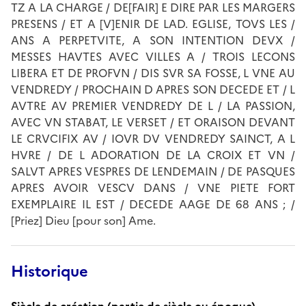
TZ A LA CHARGE / DE[FAIR] E DIRE PAR LES MARGERS
PRESENS / ET A [V]ENIR DE LAD. EGLISE, TOVS LES /
ANS A PERPETVITE, A SON INTENTION DEVX /
MESSES HAVTES AVEC VILLES A / TROIS LECONS
LIBERA ET DE PROFVN / DIS SVR SA FOSSE, L VNE AU
VENDREDY / PROCHAIN D APRES SON DECEDE ET / L
AVTRE AV PREMIER VENDREDY DE L / LA PASSION,
AVEC VN STABAT, LE VERSET / ET ORAISON DEVANT
LE CRVCIFIX AV / IOVR DV VENDREDY SAINCT, A L
HVRE / DE L ADORATION DE LA CROIX ET VN /
SALVT APRES VESPRES DE LENDEMAIN / DE PASQUES
APRES AVOIR VESCV DANS / VNE PIETE FORT
EXEMPLAIRE IL EST / DECEDE AAGE DE 68 ANS ; /
[Priez] Dieu [pour son] Ame.
Historique
Siècle de création (partie de siècle ou époque)