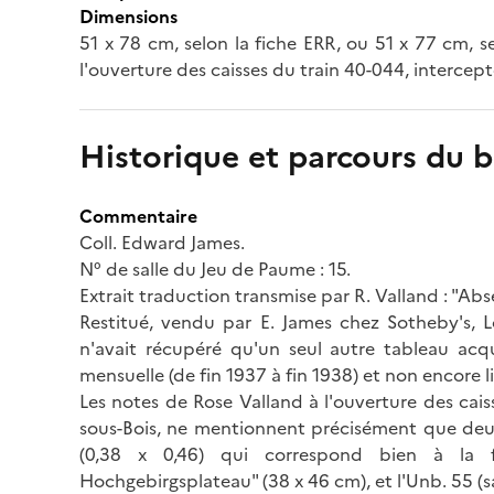
Dimensions
51 x 78 cm, selon la fiche ERR, ou 51 x 77 cm, s
l'ouverture des caisses du train 40-044, intercep
Historique et parcours du b
Commentaire
Coll. Edward James.
N° de salle du Jeu de Paume : 15.
Extrait traduction transmise par R. Valland : "Abse
Restitué, vendu par E. James chez Sotheby's, Lo
n'avait récupéré qu'un seul autre tableau acq
mensuelle (de fin 1937 à fin 1938) et non encore li
Les notes de Rose Valland à l'ouverture des cais
sous-Bois, ne mentionnent précisément que deux 
(0,38 x 0,46) qui correspond bien à la
Hochgebirgsplateau" (38 x 46 cm), et l'Unb. 55 (san