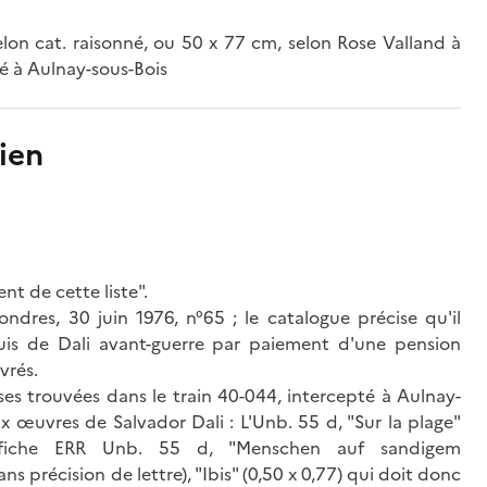
elon cat. raisonné, ou 50 x 77 cm, selon Rose Valland à
té à Aulnay-sous-Bois
ien
nt de cette liste".
ndres, 30 juin 1976, n°65 ; le catalogue précise qu'il
uis de Dali avant-guerre par paiement d'une pension
vrés.
ses trouvées dans le train 40-044, intercepté à Aulnay-
œuvres de Salvador Dali : L'Unb. 55 d, "Sur la plage"
 fiche ERR Unb. 55 d, "Menschen auf sandigem
s précision de lettre), "Ibis" (0,50 x 0,77) qui doit donc