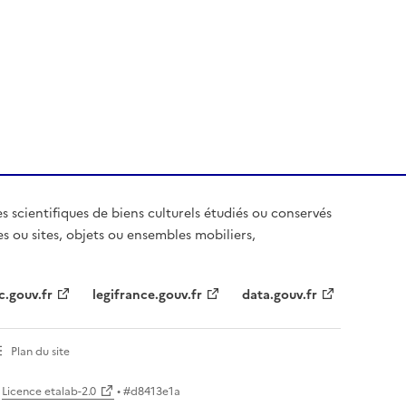
es scientifiques de biens culturels étudiés ou conservés
es ou sites, objets ou ensembles mobiliers,
c.gouv.fr
legifrance.gouv.fr
data.gouv.fr
Plan du site
Licence etalab-2.0
• #
d8413e1a