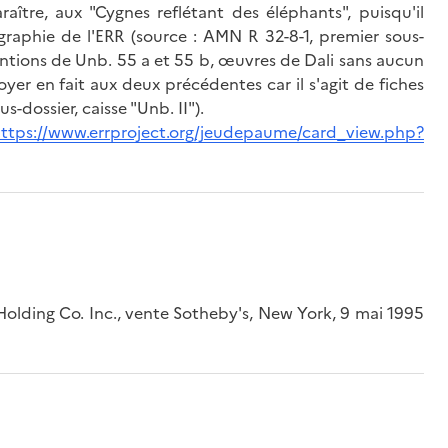
aître, aux "Cygnes reflétant des éléphants", puisqu'il
ographie de l'ERR (source : AMN R 32-8-1, premier sous-
mentions de Unb. 55 a et 55 b, œuvres de Dali sans aucun
yer en fait aux deux précédentes car il s'agit de fiches
s-dossier, caisse "Unb. II").
ttps://www.errproject.org/jeudepaume/card_view.php?
 Holding Co. Inc., vente Sotheby's, New York, 9 mai 1995