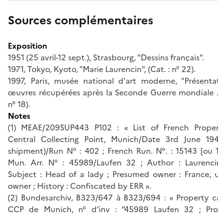
Sources complémentaires
Exposition
1951 (25 avril-12 sept.), Strasbourg, "Dessins français".
1971, Tokyo, Kyoto, "Marie Laurencin", (Cat. : n° 22).
1997, Paris, musée national d'art moderne, "Présenta
œuvres récupérées après la Seconde Guerre mondiale ...
n° 18).
Notes
(1) MEAE/209SUP443 P102 : « List of French Prope
Central Collecting Point, Munich/Date 3rd June 19
shipment)/Run N° : 402 ; French Run. N°. : 15143 [ou 
Mun. Arr. N° : 45989/Laufen 32 ; Author : Laurencin
Subject : Head of a lady ; Presumed owner : France,
owner ; History : Confiscated by ERR ».
(2) Bundesarchiv, B323/647 à B323/694 : « Property c
CCP de Munich, n° d’inv : “45989 Laufen 32 ; Prop