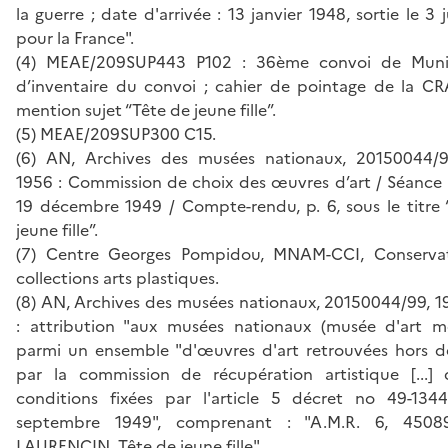
la guerre ; date d'arrivée : 13 janvier 1948, sortie le 3 
pour la France".
(4) MEAE/209SUP443 P102 : 36ème convoi de Munic
d’inventaire du convoi ; cahier de pointage de la CRA
mention sujet “Tête de jeune fille”.
(5) MEAE/209SUP300 C15.
(6) AN, Archives des musées nationaux, 20150044/9
1956 : Commission de choix des œuvres d’art / Séance 
19 décembre 1949 / Compte-rendu, p. 6, sous le titre 
jeune fille”.
(7) Centre Georges Pompidou, MNAM-CCI, Conserva
collections arts plastiques.
(8) AN, Archives des musées nationaux, 20150044/99, 1
: attribution "aux musées nationaux (musée d'art m
parmi un ensemble "d'œuvres d'art retrouvées hors d
par la commission de récupération artistique [...] 
conditions fixées par l'article 5 décret no 49-13
septembre 1949", comprenant : "A.M.R. 6, 45089
LAURENCIN, Tête de jeune fille".