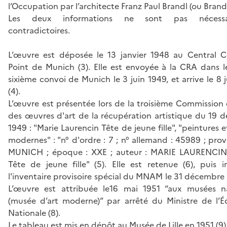
l’Occupation par l’architecte Franz Paul Brandl (ou Brande
Les deux informations ne sont pas nécessa
contradictoires.
L’œuvre est déposée le 13 janvier 1948 au Central Co
Point de Munich (3). Elle est envoyée à la CRA dans l
sixième convoi de Munich le 3 juin 1949, et arrive le 8 
(4).
L’œuvre est présentée lors de la troisième Commission
des œuvres d'art de la récupération artistique du 19 
1949 : "Marie Laurencin Tête de jeune fille", "peintures e
modernes" : "n° d'ordre : 7 ; n° allemand : 45989 ; pro
MUNICH ; époque : XXE ; auteur : MARIE LAURENCIN ;
Tête de jeune fille" (5). Elle est retenue (6), puis i
l'inventaire provisoire spécial du MNAM le 31 décembre 
L’œuvre est attribuée le16 mai 1951 “aux musées n
(musée d’art moderne)” par arrêté du Ministre de l’É
Nationale (8).
Le tableau est mis en dépôt au Musée de Lille en 1951 (9)