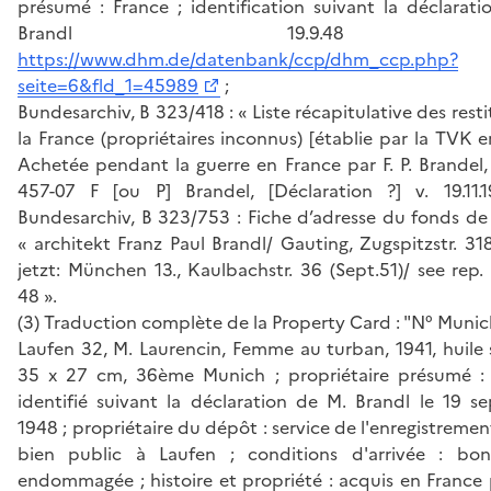
présumé : France ; identification suivant la déclarat
Brandl 19.9.4
https://www.dhm.de/datenbank/ccp/dhm_ccp.php?
seite=6&fld_1=45989
;
Bundesarchiv, B 323/418 : « Liste récapitulative des resti
la France (propriétaires inconnus) [établie par la TVK e
Achetée pendant la guerre en France par F. P. Brandel
457-07 F [ou P] Brandel, [Déclaration ?] v. 19.11.
Bundesarchiv, B 323/753 : Fiche d’adresse du fonds de
« architekt Franz Paul Brandl/ Gauting, Zugspitzstr. 318
jetzt: München 13., Kaulbachstr. 36 (Sept.51)/ see rep
48 ».
(3) Traduction complète de la Property Card : "N° Muni
Laufen 32, M. Laurencin, Femme au turban, 1941, huile s
35 x 27 cm, 36ème Munich ; propriétaire présumé : 
identifié suivant la déclaration de M. Brandl le 19 s
1948 ; propriétaire du dépôt : service de l'enregistremen
bien public à Laufen ; conditions d'arrivée : bo
endommagée ; histoire et propriété : acquis en France