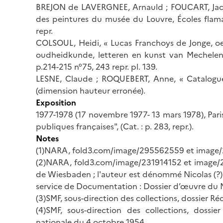
BREJON de LAVERGNEE, Arnauld ; FOUCART, Jacq
des peintures du musée du Louvre, Écoles flaman
repr.
COLSOUL, Heidi, « Lucas Franchoys de Jonge, oeu
oudheidkunde, letteren en kunst van Mechelen »,
p.214-215 n°75, 243 repr. pl. 139.
LESNE, Claude ; ROQUEBERT, Anne, « Catalogue 
(dimension hauteur erronée).
Exposition
1977-1978 (17 novembre 1977- 13 mars 1978), Paris
publiques françaises", (Cat. : p. 283, repr.).
Notes
(1)NARA, fold3.com/image/295562559 et image/
(2)NARA, fold3.com/image/231914152 et image/23
de Wiesbaden ; l'auteur est dénommé Nicolas (?)
service de Documentation : Dossier d’œuvre du 
(3)SMF, sous-direction des collections, dossier Ré
(4)SMF, sous-direction des collections, dossi
nationale du 4 octobre 1954.