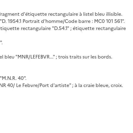
ragment d'étiquette rectangulaire à listel bleu illisible.
e "D. 1954.1 Portrait d'homme/Code barre : MC0 101 561".
étiquette rectangulaire "D.54.1" ; étiquette rectangulaire
".
el bleu "MNR/LEFEBVR..." ; trois traits sur les bords.
 "M.N.R. 40".
R 40/ Le Febvre/Port d'artiste" ; à la craie bleue, croix.