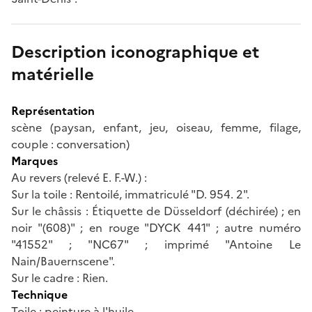
Description iconographique et
matérielle
Représentation
scène (paysan, enfant, jeu, oiseau, femme, filage,
couple : conversation)
Marques
Au revers (relevé E. F.-W.) :
Sur la toile : Rentoilé, immatriculé "D. 954. 2".
Sur le châssis : Étiquette de Düsseldorf (déchirée) ; en
noir "(608)" ; en rouge "DYCK 441" ; autre numéro
"41552" ; "NC67" ; imprimé "Antoine Le
Nain/Bauernscene".
Sur le cadre : Rien.
Technique
Toile ; peinture à l'huile