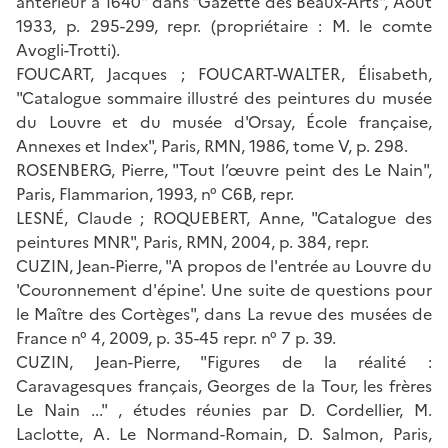
antérieur à 1640" dans "Gazette des Beaux-Arts", Août
1933, p. 295-299, repr. (propriétaire : M. le comte
Avogli-Trotti).
FOUCART, Jacques ; FOUCART-WALTER, Élisabeth,
"Catalogue sommaire illustré des peintures du musée
du Louvre et du musée d'Orsay, École française,
Annexes et Index", Paris, RMN, 1986, tome V, p. 298.
ROSENBERG, Pierre, "Tout l’œuvre peint des Le Nain",
Paris, Flammarion, 1993, n° C6B, repr.
LESNÉ, Claude ; ROQUEBERT, Anne, "Catalogue des
peintures MNR", Paris, RMN, 2004, p. 384, repr.
CUZIN, Jean-Pierre, "A propos de l'entrée au Louvre du
'Couronnement d'épine'. Une suite de questions pour
le Maître des Cortèges", dans La revue des musées de
France n° 4, 2009, p. 35-45 repr. n° 7 p. 39.
CUZIN, Jean-Pierre, "Figures de la réalité :
Caravagesques français, Georges de la Tour, les frères
Le Nain ..." , études réunies par D. Cordellier, M.
Laclotte, A. Le Normand-Romain, D. Salmon, Paris,