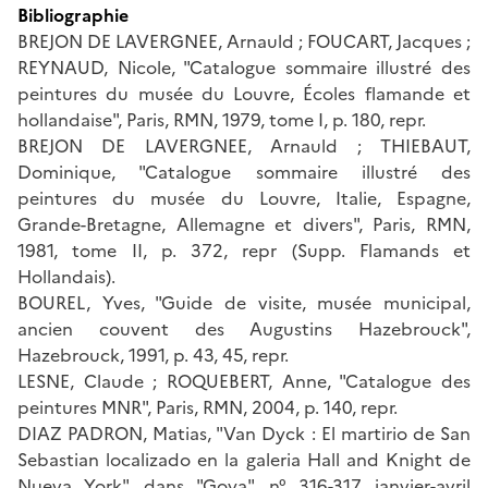
Bibliographie
BREJON DE LAVERGNEE, Arnauld ; FOUCART, Jacques ;
REYNAUD, Nicole, "Catalogue sommaire illustré des
peintures du musée du Louvre, Écoles flamande et
hollandaise", Paris, RMN, 1979, tome I, p. 180, repr.
BREJON DE LAVERGNEE, Arnauld ; THIEBAUT,
Dominique, "Catalogue sommaire illustré des
peintures du musée du Louvre, Italie, Espagne,
Grande-Bretagne, Allemagne et divers", Paris, RMN,
1981, tome II, p. 372, repr (Supp. Flamands et
Hollandais).
BOUREL, Yves, "Guide de visite, musée municipal,
ancien couvent des Augustins Hazebrouck",
Hazebrouck, 1991, p. 43, 45, repr.
LESNE, Claude ; ROQUEBERT, Anne, "Catalogue des
peintures MNR", Paris, RMN, 2004, p. 140, repr.
DIAZ PADRON, Matias, "Van Dyck : El martirio de San
Sebastian localizado en la galeria Hall and Knight de
Nueva York", dans "Goya", n° 316-317, janvier-avril