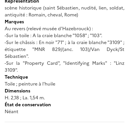
Représentation
scène historique (saint Sébastien, nudité, lien, soldat,
antiquité : Romain, cheval, Rome)
Marques
Au revers (relevé musée d'Hazebrouck) :
-Sur la toile : A la craie blanche "1058" ; "103".
-Sur le châssis : En noir "71" ; à la craie blanche "3109" ;
étiquette "MNR 829/(anc. 103)/Van Dyck/St
Sébastien".
-Sur la "Property Card", "Identifying Marks" : "Linz
3109".
Technique
Toile ; peinture à l'huile
Dimensions
H. 2,18 ; La. 1,54 m.
État de conservation
Néant