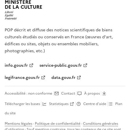
MINISTÈRE
DE LA CULTURE
POP décrit et diffuse des notices scientifiques de biens
culturels étudiés ou conservés en France (œuvres d'art,
édifices ou sites, objets ou ensembles mobiliers,
photographies, etc.)
info.gouv.fr
service-public.gouv.fr
legifrance.gouv.fr
data.gouv.fr
Accessibilité : non conforme
Contact
À propos
Télécharger les bases
Statistiques
Centre d’aide
Plan
du site
Mentions légales
·
Politique de confidentialité
·
Conditions générales
d'utilisation
· Sauf mention contraire, tous les contenus de ce site sont